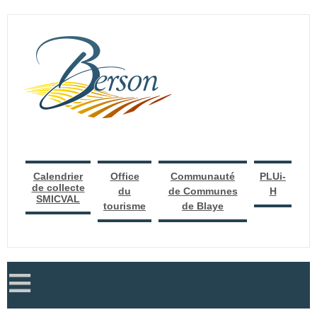
Calendrier
Office
Communauté
PLUi-
de collecte
du
de Communes
H
SMICVAL
tourisme
de Blaye
≡