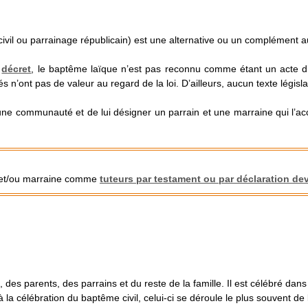
?
ivil ou parrainage républicain) est une alternative ou un complément au
n
décret
, le baptême laïque n’est pas reconnu comme étant un acte d’état
ivrés n’ont pas de valeur au regard de la loi. D’ailleurs, aucun texte législa
une communauté et de lui désigner un parrain et une marraine qui l’a
n et/ou marraine comme
tuteurs par testament ou par déclaration de
, des parents, des parrains et du reste de la famille. Il est célébré dans
 à la célébration du baptême civil, celui-ci se déroule le plus souvent de