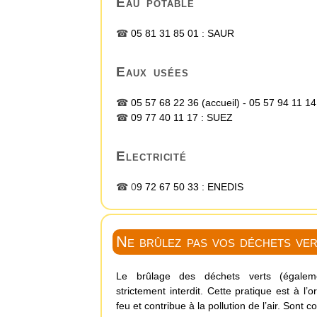
Eau potable
☎
05 81 31 85 01 :
SAUR
Eaux usées
☎
05 57 68 22 36
(accueil) -
05 57 94 11 14
☎
09 77 40 11 17 :
SUEZ
Electricité
☎ 0
9 72 67 50 33 :
ENEDIS
Ne brûlez pas vos déchets ver
Le brûlage des déchets verts (égaleme
strictement interdit. Cette pratique est à l
feu et contribue à la pollution de l’air. Sont c