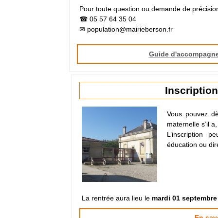
Pour toute question ou demande de précision
☎ 05 57 64 35 04
✉ population@mairieberson.fr
Guide d'accompagn
Inscriptio
Vous pouvez dès
maternelle s’il 
L’inscription 
éducation ou dir
La rentrée aura lieu le
mardi 01 septembre
En sav